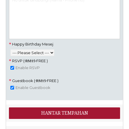
Happy Birthday Mesej
RSVP ( ̶R̶M̶1̶5̶ FREE )
Enable RSVP
Guestbook ( ̶R̶M̶1̶5̶ FREE )
Enable Guestbook
HANTAR TEMPAHAN