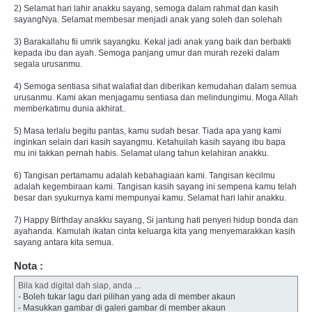
2) Selamat hari lahir anakku sayang, semoga dalam rahmat dan kasih
sayangNya. Selamat membesar menjadi anak yang soleh dan solehah
3) Barakallahu fii umrik sayangku. Kekal jadi anak yang baik dan berbakti
kepada ibu dan ayah. Semoga panjang umur dan murah rezeki dalam
segala urusanmu.
4) Semoga sentiasa sihat walafiat dan diberikan kemudahan dalam semua
urusanmu. Kami akan menjagamu sentiasa dan melindungimu. Moga Allah
memberkatimu dunia akhirat..
5) Masa terlalu begitu pantas, kamu sudah besar. Tiada apa yang kami
inginkan selain dari kasih sayangmu. Ketahuilah kasih sayang ibu bapa
mu ini takkan pernah habis. Selamat ulang tahun kelahiran anakku.
6) Tangisan pertamamu adalah kebahagiaan kami. Tangisan kecilmu
adalah kegembiraan kami. Tangisan kasih sayang ini sempena kamu telah
besar dan syukurnya kami mempunyai kamu. Selamat hari lahir anakku.
7) Happy Birthday anakku sayang, Si jantung hati penyeri hidup bonda dan
ayahanda. Kamulah ikatan cinta keluarga kita yang menyemarakkan kasih
sayang antara kita semua.
Nota :
Bila kad digital dah siap, anda ...
- Boleh tukar lagu dari pilihan yang ada di member akaun
- Masukkan gambar di galeri gambar di member akaun