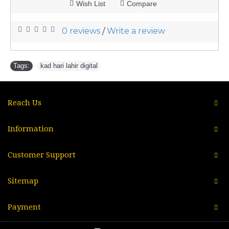
Wish List
Compare
0 reviews
Write a review
/
Tags:
kad hari lahir digital
Reach Us
Information
Customer Support
Sitemap
Payment