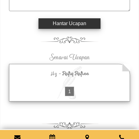
Hantar Ucapan
Senarai Ucapan
Hg -
Rafiq Rafiee
1