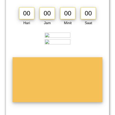
00
00
00
00
Hari
Jam
Minit
Saat
Sila patuhi SOP yang telah ditetapkan.
Bersama-sama kita mencegah penularan
wabak Covid-19 ini dalam norma baharu. Sila
respond kehadiran dengan klik butang RSVP
di bawah.
Semoga kehadiran Tuan/Puan