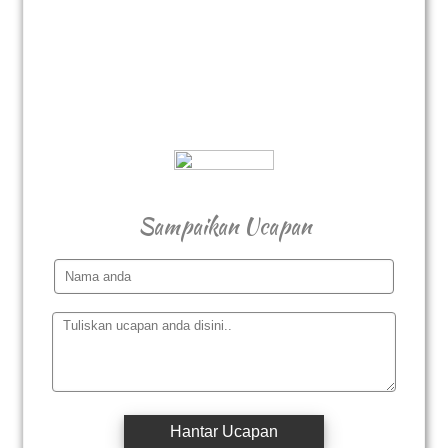
dapat menyerikan lagi majlis dan diberkati
Allah SWT
Terima Kasih
Sampaikan Ucapan
Hantar Ucapan