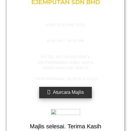
EJEMPUTAN SDN BHD
SABTU, 8 MAY 2021
8:00 PM - 10:30 PM
HOTEL PUTRA REGENCY,
135,
PERSIARAN JUBLI EMAS,
01000 KANGAR, PERLIS
TEMA PAKAIAN : BLACK & GOLD
Aturcara Majlis
Majlis selesai. Terima Kasih