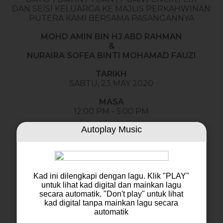
DAN SEISI KELUARGA KE MAJLIS PERKAHWINAN
PUTERA KAMI BERSAMA PASANGANNYA
MOHD AMIN BIN HJ ABD RAHMAN
&
NURAIRA SOFEA BINTI MOHAMAD FAUZI
TARIKH
SABTU, 23 MAY 2020
MASA
12:00 PM - 5:00 PM
Autoplay Music
LOKASI
NO 323 JALAN MAHSURI 6/5,
TAMAN MAHSURI,
09400 PADANG SERAI KEDAH
Kad ini dilengkapi dengan lagu. Klik "PLAY"
Aturcara Majlis
untuk lihat kad digital dan mainkan lagu
secara automatik. "Don't play" untuk lihat
kad digital tanpa mainkan lagu secara
automatik