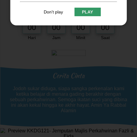
Majlis Selesai. Terima Kasih
Don't play
PLAY
00
00
00
00
Hari
Jam
Minit
Saat
Cerita Cinta
Jodoh sukar diduga, siapa sangka perkenalan kami
ketika belajar di menara gading berakhir dengan
sebuah perkahwinan. Semoga ikatan suci yang dibina
ini akan kekal hingga ke akhir hayat. Amin Ya Rabbal
Alamin