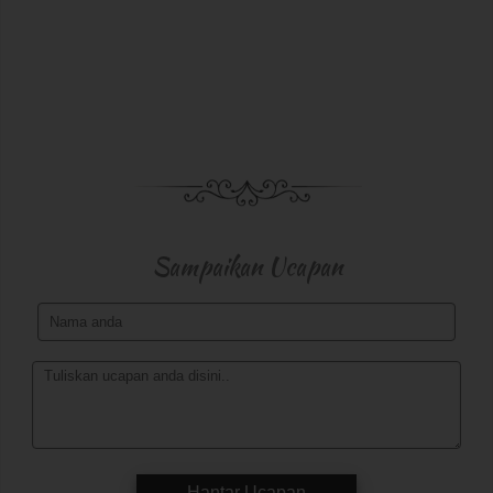
Semoga kehadiran Tuan/Puan
dapat menyerikan lagi majlis dan diberkati
Allah SWT
Terima Kasih
Sampaikan Ucapan
Hantar Ucapan