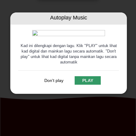
Autoplay Music
Majlis Selesai. Terima Kasih
Kad ini dilengkapi dengan lagu. Klik "PLAY" untuk lihat
00
00
00
00
kad digital dan mainkan lagu secara automatik. "Don't
play" untuk lihat kad digital tanpa mainkan lagu secara
automatik
Hari
Jam
Minit
Saat
Don't play
PLAY
Cerita Cinta
Asal cinta milik Allah, perginya cinta dengan izinNya,
hilangnya cinta atas kehendakNya, dicintai dan
mencintai anugerah dariNya. Semoga ikatan cinta ini