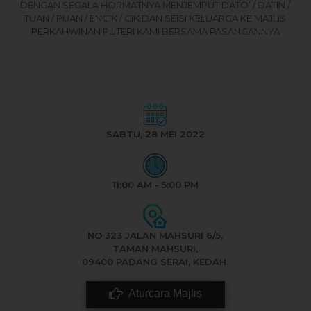
DENGAN SEGALA HORMATNYA MENJEMPUT DATO’ / DATIN /
TUAN / PUAN / ENCIK / CIK DAN SEISI KELUARGA KE MAJLIS
PERKAHWINAN PUTERI KAMI BERSAMA PASANGANNYA
NURAIRA SOFEA BINTI MOHAMAD FAUZI
&
MOHD AMIN BIN HJ ABD RAHMAN
SABTU, 28 MEI 2022
11:00 AM - 5:00 PM
NO 323 JALAN MAHSURI 6/5,
TAMAN MAHSURI,
09400 PADANG SERAI, KEDAH.
Aturcara Majlis