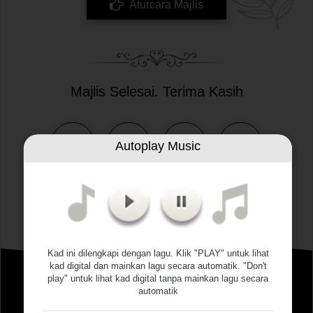
Aturcara Majlis
Majlis Selesai. Terima Kasih
00
00
00
00
Autoplay Music
Hari
Jam
Minit
Saat
Kad ini dilengkapi dengan lagu. Klik "PLAY" untuk lihat
Cerita Cinta
kad digital dan mainkan lagu secara automatik. "Don't
play" untuk lihat kad digital tanpa mainkan lagu secara
automatik
Pemilik tulang rusuk tak kan pernah tertukar. Kalau