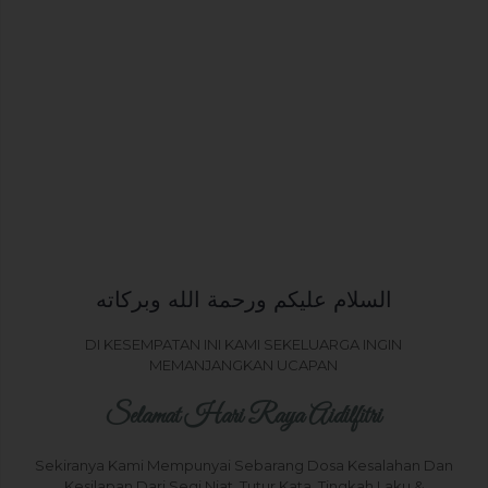
السلام عليكم ورحمة الله وبركاته
DI KESEMPATAN INI KAMI SEKELUARGA INGIN
MEMANJANGKAN UCAPAN
Selamat Hari Raya Aidilfitri
Sekiranya Kami Mempunyai Sebarang Dosa Kesalahan Dan
Kesilapan Dari Segi Niat, Tutur Kata, Tingkah Laku &