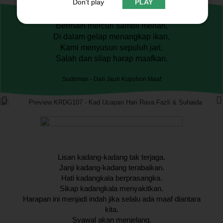
Don't play
PLAY
Bermain mercun sambil menari,
Di dalam gelap menangkap ikan,
Kami menyusun sepuluh jari,
Salah dan silap harap maafkan.
Sudirman - Dari Jauh Kupohon Maaf
Lisan kadang-kadang tak terjaga.
Janji kadang-kadang terabaikan.
Hati kadangkala berprasangka.
Sikap kadangkala menyakitkan.
Harapan ini menjadi indah jika selalu ada maaf diantara
kita.
Syawal akan menjelang.