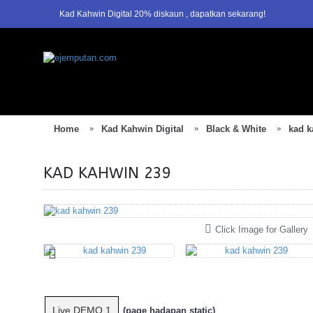
Kad Kahwin Digital 20% diskaun , dapatkan sekarang!
1
2
3
Home
Kad Kahwin Digital
Black & White
kad k
KAD KAHWIN 239
Click Image for Gallery
Live DEMO 1
(page hadapan static)