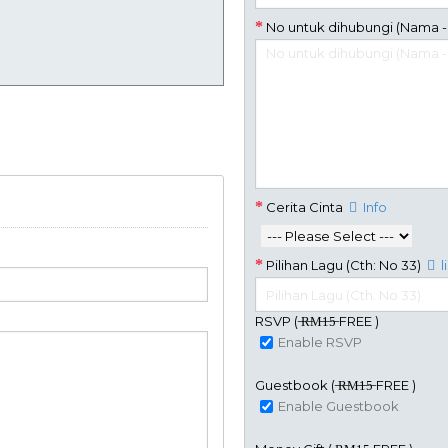
No untuk dihubungi (Nama -
Cerita Cinta
Info
Pilihan Lagu (Cth: No 33)
li
RSVP ( ̶R̶M̶1̶5̶ FREE )
Enable RSVP
Guestbook ( ̶R̶M̶1̶5̶ FREE )
Enable Guestbook