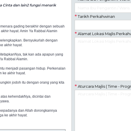
Cinta dan lain2 fungsi menarik
Tarikh Perkahwinan
di menara gading berakhir dengan sebuah
 akhir hayat. Amin Ya Rabbal Alamin
Alamat Lokasi Majlis Perka
 melengkapkan. Bersyukurlah dengan
e akhir hayat.
h ditetapkanNya, tak kan ada apapun yang
Ya Rabbal Alamin.
tentu menjadi pasangan hidup. Perkenalan
 ke akhir hayat.
ungkin jodoh itu dengan orang yang kita
Aturcara Majlis ( Time - Prog
ta atas kehendakNya, dicintai dan
 nyawa.
ini kepadanya dan Allah dorongkannya
ga ke akhir hayat.