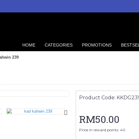
HOME
CATEGORIES
PROMOTIONS
BESTSE
4
ahwin 239
Product Code:
KKDG23
RM50.00
Price in reward points: 40