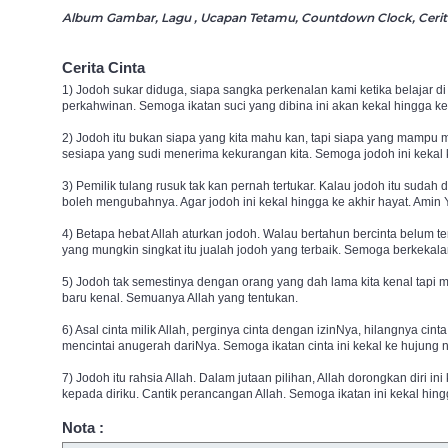
Album Gambar, Lagu , Ucapan Tetamu, Countdown Clock, Cerita 
Cerita Cinta
1) Jodoh sukar diduga, siapa sangka perkenalan kami ketika belajar 
perkahwinan. Semoga ikatan suci yang dibina ini akan kekal hingga ke
2) Jodoh itu bukan siapa yang kita mahu kan, tapi siapa yang mampu
sesiapa yang sudi menerima kekurangan kita. Semoga jodoh ini kekal k
3) Pemilik tulang rusuk tak kan pernah tertukar. Kalau jodoh itu suda
boleh mengubahnya. Agar jodoh ini kekal hingga ke akhir hayat. Amin 
4) Betapa hebat Allah aturkan jodoh. Walau bertahun bercinta belum 
yang mungkin singkat itu jualah jodoh yang terbaik. Semoga berkekalan
5) Jodoh tak semestinya dengan orang yang dah lama kita kenal tapi m
baru kenal. Semuanya Allah yang tentukan.
6) Asal cinta milik Allah, perginya cinta dengan izinNya, hilangnya cin
mencintai anugerah dariNya. Semoga ikatan cinta ini kekal ke hujung
7) Jodoh itu rahsia Allah. Dalam jutaan pilihan, Allah dorongkan diri 
kepada diriku. Cantik perancangan Allah. Semoga ikatan ini kekal hing
Nota :