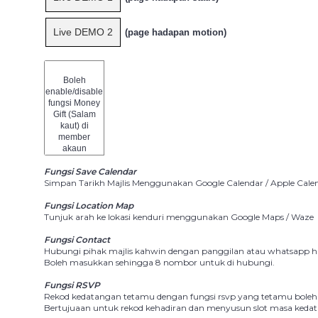
Live DEMO 2
(page hadapan motion)
Boleh
enable/disable
fungsi Money
Gift (Salam
kaut) di
member
akaun
Fungsi Save Calendar
Simpan Tarikh Majlis Menggunakan Google Calendar / Apple Cale
Fungsi Location Map
Tunjuk arah ke lokasi kenduri menggunakan Google Maps / Waze
Fungsi Contact
Hubungi pihak majlis kahwin dengan panggilan atau whatsapp ha
Boleh masukkan sehingga 8 nombor untuk di hubungi.
Fungsi RSVP
Rekod kedatangan tetamu dengan fungsi rsvp yang tetamu boleh i
Bertujuaan untuk rekod kehadiran dan menyusun slot masa keda