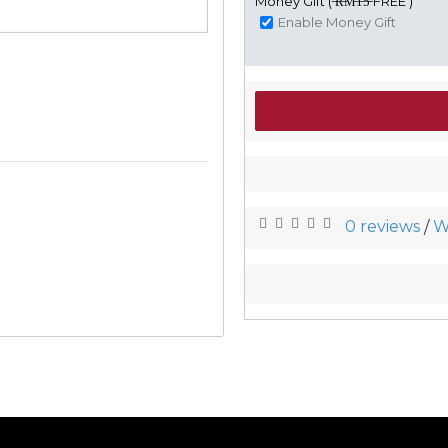
Money Gift ( ̶R̶M̶1̶5̶ FREE )
Enable Money Gift
0 reviews
W
/