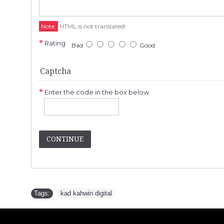
Note:
HTML is not translated!
Rating
Bad
Good
Captcha
Enter the code in the box below
CONTINUE
Tags:
kad kahwin digital