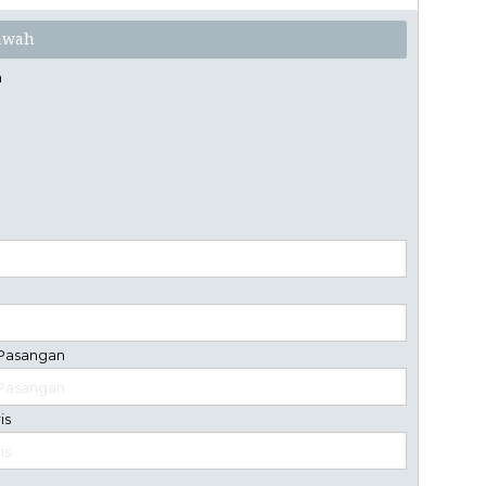
bawah
n
 Pasangan
is