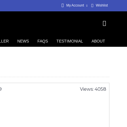
My Account
Wishlist
LLER
NEWS
FAQS
TESTIMONIAL
ABOUT
9
Views: 4058