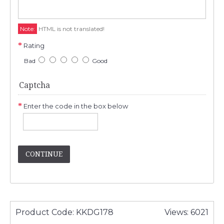
Note:
HTML is not translated!
Rating
Bad
Good
Captcha
Enter the code in the box below
CONTINUE
Product Code:
KKDG178
Views: 6021