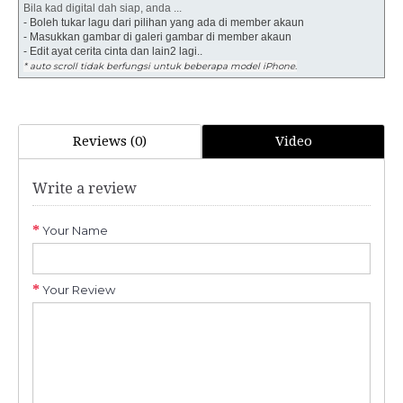
Bila kad digital dah siap, anda ...
- Boleh tukar lagu dari pilihan yang ada di member akaun
- Masukkan gambar di galeri gambar di member akaun
- Edit ayat cerita cinta dan lain2 lagi..
* auto scroll tidak berfungsi untuk beberapa model iPhone.
Reviews (0)
Video
Write a review
Your Name
Your Review