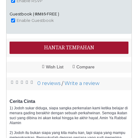
Enable RSVP
Guestbook ( ̶R̶M̶1̶5̶ FREE )
Enable Guestbook
HANTAR TEMPAHAN
Wish List
Compare
0 reviews
Write a review
/
Cerita Cinta
1) Jodoh sukar diduga, siapa sangka perkenalan kami ketika belajar di
menara gading berakhir dengan sebuah perkahwinan. Semoga ikatan
suci yang dibina ini akan kekal hingga ke akhir hayat. Amin Ya Rabbal
Alamin
2) Jodoh itu bukan siapa yang kita mahu kan, tapi siapa yang mampu
melengkapkan. Bersyukurlah dengan sesiapa yang sudi menerima