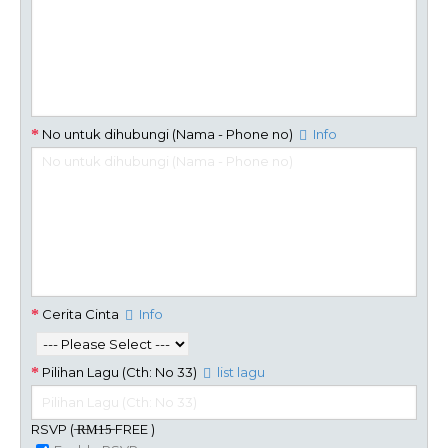
No untuk dihubungi (Nama - Phone no)
Info
Cerita Cinta
Info
Pilihan Lagu (Cth: No 33)
list lagu
RSVP ( ̶R̶M̶1̶5̶ FREE )