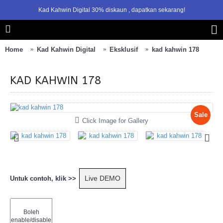
Kad Kahwin Digital 30% diskaun , dapatkan sekarang!
1
2
3
4
Home
Kad Kahwin Digital
Eksklusif
kad kahwin 178
KAD KAHWIN 178
Sale
Click Image for Gallery
Live DEMO
Untuk contoh, klik >>
Boleh
enable/disable