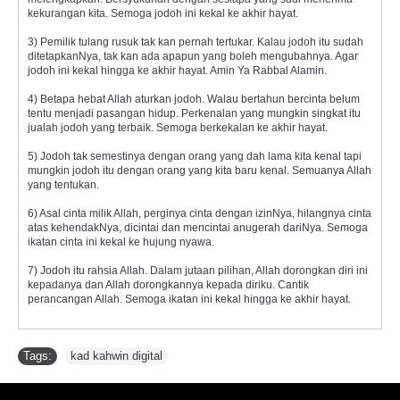
kekurangan kita. Semoga jodoh ini kekal ke akhir hayat.
3) Pemilik tulang rusuk tak kan pernah tertukar. Kalau jodoh itu sudah
ditetapkanNya, tak kan ada apapun yang boleh mengubahnya. Agar
jodoh ini kekal hingga ke akhir hayat. Amin Ya Rabbal Alamin.
4) Betapa hebat Allah aturkan jodoh. Walau bertahun bercinta belum
tentu menjadi pasangan hidup. Perkenalan yang mungkin singkat itu
jualah jodoh yang terbaik. Semoga berkekalan ke akhir hayat.
5) Jodoh tak semestinya dengan orang yang dah lama kita kenal tapi
mungkin jodoh itu dengan orang yang kita baru kenal. Semuanya Allah
yang tentukan.
6) Asal cinta milik Allah, perginya cinta dengan izinNya, hilangnya cinta
atas kehendakNya, dicintai dan mencintai anugerah dariNya. Semoga
ikatan cinta ini kekal ke hujung nyawa.
7) Jodoh itu rahsia Allah. Dalam jutaan pilihan, Allah dorongkan diri ini
kepadanya dan Allah dorongkannya kepada diriku. Cantik
perancangan Allah. Semoga ikatan ini kekal hingga ke akhir hayat.
Tags:
kad kahwin digital