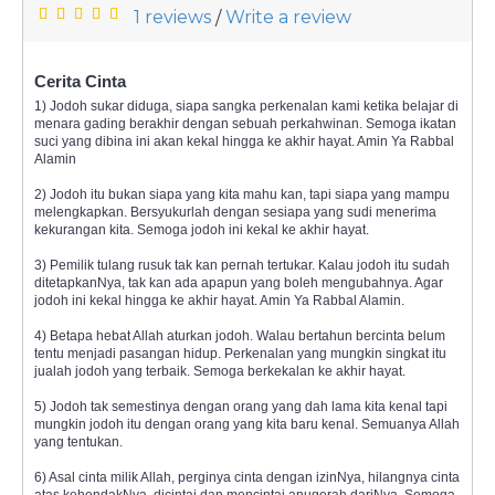
1 reviews
Write a review
/
Cerita Cinta
1) Jodoh sukar diduga, siapa sangka perkenalan kami ketika belajar di
menara gading berakhir dengan sebuah perkahwinan. Semoga ikatan
suci yang dibina ini akan kekal hingga ke akhir hayat. Amin Ya Rabbal
Alamin
2) Jodoh itu bukan siapa yang kita mahu kan, tapi siapa yang mampu
melengkapkan. Bersyukurlah dengan sesiapa yang sudi menerima
kekurangan kita. Semoga jodoh ini kekal ke akhir hayat.
3) Pemilik tulang rusuk tak kan pernah tertukar. Kalau jodoh itu sudah
ditetapkanNya, tak kan ada apapun yang boleh mengubahnya. Agar
jodoh ini kekal hingga ke akhir hayat. Amin Ya Rabbal Alamin.
4) Betapa hebat Allah aturkan jodoh. Walau bertahun bercinta belum
tentu menjadi pasangan hidup. Perkenalan yang mungkin singkat itu
jualah jodoh yang terbaik. Semoga berkekalan ke akhir hayat.
5) Jodoh tak semestinya dengan orang yang dah lama kita kenal tapi
mungkin jodoh itu dengan orang yang kita baru kenal. Semuanya Allah
yang tentukan.
6) Asal cinta milik Allah, perginya cinta dengan izinNya, hilangnya cinta
atas kehendakNya, dicintai dan mencintai anugerah dariNya. Semoga