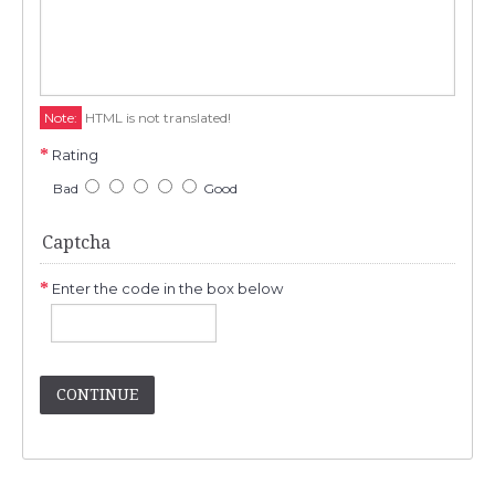
Note:
HTML is not translated!
Rating
Bad
Good
Captcha
Enter the code in the box below
CONTINUE