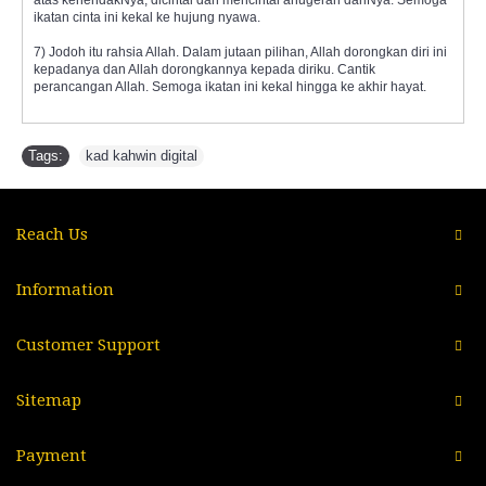
ikatan cinta ini kekal ke hujung nyawa.
7) Jodoh itu rahsia Allah. Dalam jutaan pilihan, Allah dorongkan diri ini
kepadanya dan Allah dorongkannya kepada diriku. Cantik
perancangan Allah. Semoga ikatan ini kekal hingga ke akhir hayat.
Tags:
kad kahwin digital
Reach Us
Information
Customer Support
Sitemap
Payment