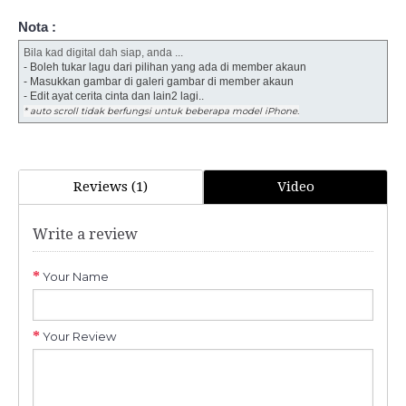
Nota :
Bila kad digital dah siap, anda ...
- Boleh tukar lagu dari pilihan yang ada di member akaun
- Masukkan gambar di galeri gambar di member akaun
- Edit ayat cerita cinta dan lain2 lagi..
* auto scroll tidak berfungsi untuk beberapa model iPhone.
Reviews (1)
Video
Write a review
Your Name
Your Review