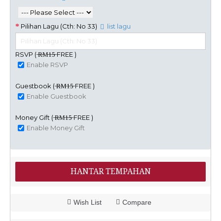
Pilihan Lagu (Cth: No 33)
list lagu
RSVP ( ̶R̶M̶1̶5̶ FREE )
Enable RSVP
Guestbook ( ̶R̶M̶1̶5̶ FREE )
Enable Guestbook
Money Gift ( ̶R̶M̶1̶5̶ FREE )
Enable Money Gift
HANTAR TEMPAHAN
Wish List
Compare