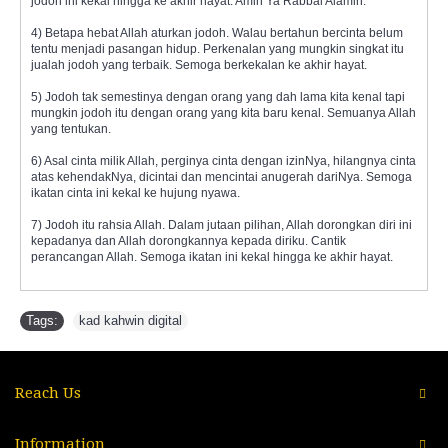
jodoh ini kekal hingga ke akhir hayat. Amin Ya Rabbal Alamin.
4) Betapa hebat Allah aturkan jodoh. Walau bertahun bercinta belum
tentu menjadi pasangan hidup. Perkenalan yang mungkin singkat itu
jualah jodoh yang terbaik. Semoga berkekalan ke akhir hayat.
5) Jodoh tak semestinya dengan orang yang dah lama kita kenal tapi
mungkin jodoh itu dengan orang yang kita baru kenal. Semuanya Allah
yang tentukan.
6) Asal cinta milik Allah, perginya cinta dengan izinNya, hilangnya cinta
atas kehendakNya, dicintai dan mencintai anugerah dariNya. Semoga
ikatan cinta ini kekal ke hujung nyawa.
7) Jodoh itu rahsia Allah. Dalam jutaan pilihan, Allah dorongkan diri ini
kepadanya dan Allah dorongkannya kepada diriku. Cantik
perancangan Allah. Semoga ikatan ini kekal hingga ke akhir hayat.
Tags:
kad kahwin digital
Reach Us
Information