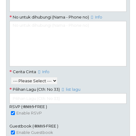
No untuk dihubungi (Nama - Phone no)
Info
Cerita Cinta
Info
Pilihan Lagu (Cth: No 33)
list lagu
RSVP ( ̶R̶M̶1̶5̶ FREE )
Enable RSVP
Guestbook ( ̶R̶M̶1̶5̶ FREE )
Enable Guestbook