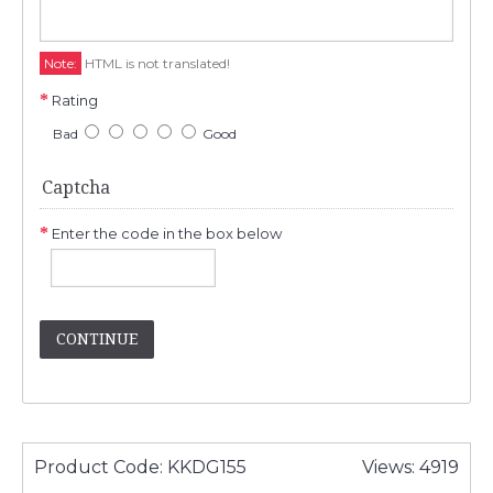
Note:
HTML is not translated!
Rating
Bad
Good
Captcha
Enter the code in the box below
CONTINUE
Product Code:
KKDG155
Views: 4919