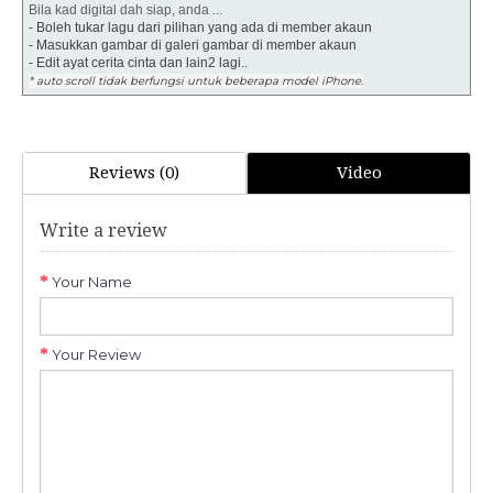
Bila kad digital dah siap, anda ...
- Boleh tukar lagu dari pilihan yang ada di member akaun
- Masukkan gambar di galeri gambar di member akaun
- Edit ayat cerita cinta dan lain2 lagi..
* auto scroll tidak berfungsi untuk beberapa model iPhone.
Reviews (0)
Video
Write a review
Your Name
Your Review